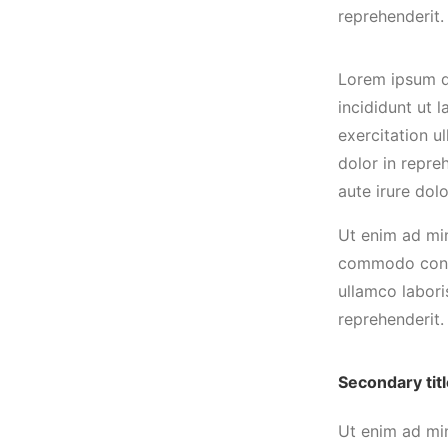
reprehenderit.
Lorem ipsum do
incididunt ut 
exercitation u
dolor in repre
aute irure dolo
Ut enim ad min
commodo conseq
ullamco labori
reprehenderit.
Secondary tit
Ut enim ad min