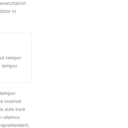
exercitation
dolor in
mod tempor
d tempor
 tempor
is nostrud
s aute irure
on ullamco
reprehenderit,