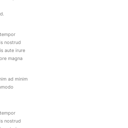
d.
 tempor
is nostrud
s aute irure
olore magna
enim ad minim
commodo
 tempor
is nostrud