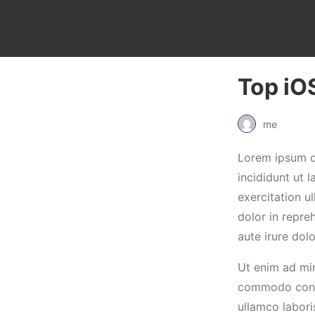
Top iO
me
Lorem ipsum do
incididunt ut 
exercitation u
dolor in repre
aute irure dolo
Ut enim ad min
commodo conseq
ullamco labori