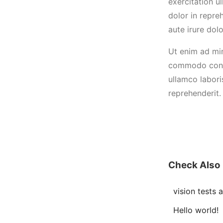
exercitation u
dolor in repre
aute irure dolo
Ut enim ad min
commodo conseq
ullamco labori
reprehenderit.
Check Also
vision tests
Hello world!