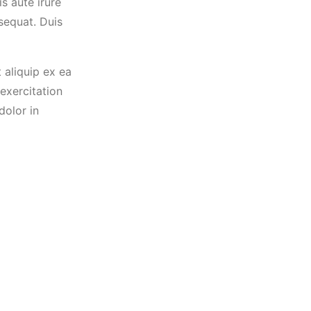
s aute irure
sequat. Duis
 aliquip ex ea
exercitation
dolor in