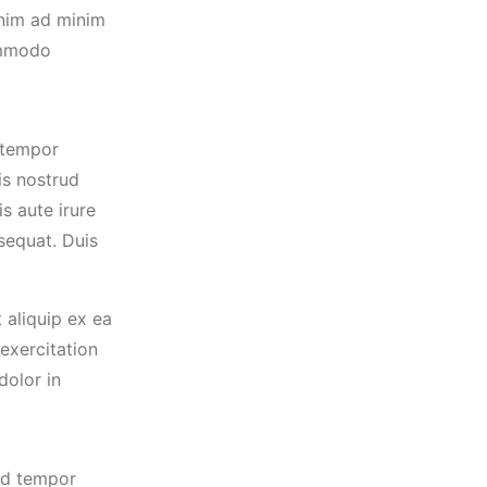
enim ad minim
commodo
 tempor
is nostrud
s aute irure
sequat. Duis
 aliquip ex ea
exercitation
dolor in
mod tempor